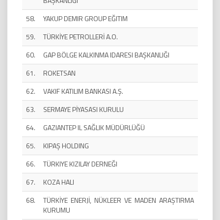
BAŞKANLIĞI
58.
YAKUP DEMIR GROUP EĞITIM
59.
TÜRKİYE PETROLLERİ A.O.
60.
GAP BÖLGE KALKINMA IDARESI BAŞKANLIĞI
61.
ROKETSAN
62.
VAKIF KATILIM BANKASI A.Ş.
63.
SERMAYE PİYASASI KURULU
64.
GAZIANTEP IL SAĞLIK MÜDÜRLÜĞÜ
65.
KIPAŞ HOLDING
66.
TÜRKIYE KIZILAY DERNEĞI
67.
KOZA HALI
68.
TÜRKİYE ENERJİ, NÜKLEER VE MADEN ARAŞTIRMA
KURUMU