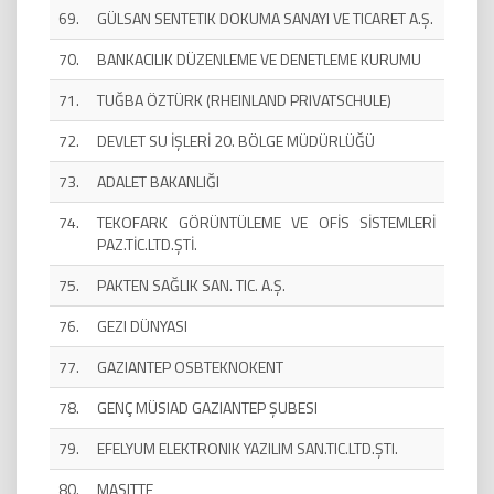
69.
GÜLSAN SENTETIK DOKUMA SANAYI VE TICARET A.Ş.
70.
BANKACILIK DÜZENLEME VE DENETLEME KURUMU
71.
TUĞBA ÖZTÜRK (RHEINLAND PRIVATSCHULE)
72.
DEVLET SU İŞLERİ 20. BÖLGE MÜDÜRLÜĞÜ
73.
ADALET BAKANLIĞI
74.
TEKOFARK GÖRÜNTÜLEME VE OFİS SİSTEMLERİ
PAZ.TİC.LTD.ŞTİ.
75.
PAKTEN SAĞLIK SAN. TIC. A.Ş.
76.
GEZI DÜNYASI
77.
GAZIANTEP OSBTEKNOKENT
78.
GENÇ MÜSIAD GAZIANTEP ŞUBESI
79.
EFELYUM ELEKTRONIK YAZILIM SAN.TIC.LTD.ŞTI.
80.
MASITTE