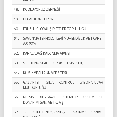
48.
KODLUYORUZ DERNEĞİ
49.
DECATHLON TÜRKİYE
50.
ERUSLU GLOBAL ŞIRKETLER TOPLULUĞU
51.
SAVUNMA TEKNOLOJİLERİ MÜHENDİSLİK VE TİCARET
A.Ş.(STM)
52.
KARACADAĞ KALKINMA AJANSI
53.
STICHTING SPARK TÜRKIYE TEMSILCILIĞI
54.
KİLİS 7 ARALIK ÜNİVERSİTESİ
55.
GAZIANTEP GIDA KONTROL LABORATUVAR
MÜÜDÜRLÜĞÜ
56.
NETSIM BILGISAYAR SISTEMLERI YAZILIMI VE
DONANIMI SAN. VE TIC. A.Ş.
57.
T.C. CUMHURBAŞKANLIĞI SAVUNMA SANAYİİ