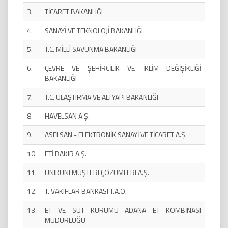
3.
TİCARET BAKANLIĞI
4.
SANAYİ VE TEKNOLOJİ BAKANLIĞI
5.
T.C. MİLLÎ SAVUNMA BAKANLIĞI
6.
ÇEVRE VE ŞEHİRCİLİK VE İKLİM DEĞİŞİKLİĞİ
BAKANLIĞI
7.
T.C. ULAŞTIRMA VE ALTYAPI BAKANLIĞI
8.
HAVELSAN A.Ş.
9.
ASELSAN - ELEKTRONİK SANAYİ VE TİCARET A.Ş.
10.
ETİ BAKIR A.Ş.
11.
UNIKUNI MÜŞTERI ÇÖZÜMLERI A.Ş.
12.
T. VAKIFLAR BANKASI T.A.O.
13.
ET VE SÜT KURUMU ADANA ET KOMBİNASI
MÜDÜRLÜĞÜ