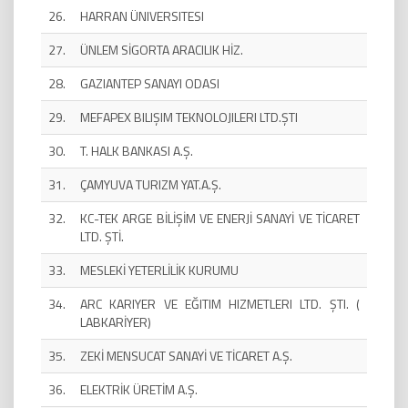
26.
HARRAN ÜNIVERSITESI
27.
ÜNLEM SİGORTA ARACILIK HİZ.
28.
GAZIANTEP SANAYI ODASI
29.
MEFAPEX BILIŞIM TEKNOLOJILERI LTD.ŞTI
30.
T. HALK BANKASI A.Ş.
31.
ÇAMYUVA TURIZM YAT.A.Ş.
32.
KC-TEK ARGE BİLİŞİM VE ENERJİ SANAYİ VE TİCARET
LTD. ŞTİ.
33.
MESLEKİ YETERLİLİK KURUMU
34.
ARC KARIYER VE EĞITIM HIZMETLERI LTD. ŞTI. (
LABKARİYER)
35.
ZEKİ MENSUCAT SANAYİ VE TİCARET A.Ş.
36.
ELEKTRİK ÜRETİM A.Ş.