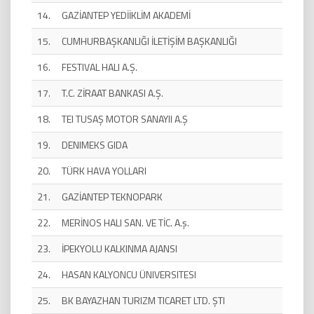
14.
GAZİANTEP YEDİİKLİM AKADEMİ
15.
CUMHURBAŞKANLIĞI İLETİŞİM BAŞKANLIĞI
16.
FESTIVAL HALI A.Ş.
17.
T.C. ZİRAAT BANKASI A.Ş.
18.
TEI TUSAŞ MOTOR SANAYII A.Ş
19.
DENIMEKS GIDA
20.
TÜRK HAVA YOLLARI
21.
GAZİANTEP TEKNOPARK
22.
MERİNOS HALI SAN. VE TİC. A.ş.
23.
İPEKYOLU KALKINMA AJANSI
24.
HASAN KALYONCU ÜNIVERSITESI
25.
BK BAYAZHAN TURIZM TICARET LTD. ŞTI