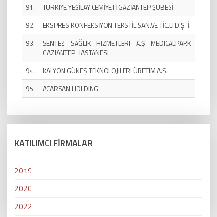
91.
TÜRKIYE YEŞİLAY CEMİYETİ GAZİANTEP ŞUBESİ
92.
EKSPRES KONFEKSİYON TEKSTİL SAN.VE TİC.LTD.ŞTİ.
93.
SENTEZ SAĞLIK HIZMETLERI A.Ş MEDICALPARK
GAZIANTEP HASTANESI
94.
KALYON GÜNEŞ TEKNOLOJILERI ÜRETIM A.Ş.
95.
ACARSAN HOLDING
KATILIMCI FİRMALAR
2019
2020
2022