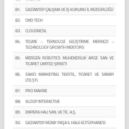
81.
GAZİANTEP ÇALIŞMA VE İŞ KURUMU İL MÜDÜRLÜĞÜ
82.
CMD TECH
83.
CLOUDNESIL
84.
TEGME - TEKNOLOJİ GELİŞTİRME MERKEZİ -
TECHNOLOGY GROWTH MENTORS
85.
MERGEN ROBOTICS MUHENDISLIK ARGE SAN VE
TICARET LIMITED ŞIRKETI
86.
SAKICI MARKETING TEKSTIL, TICARET VE SANAYI
LTD.ŞTI.
87.
PRO MAKINE
88.
XLOOP INTERACTIVE
89.
EMPERA HALI SAN. VE TİC. A.Ş.
90.
GAZIANTEP MÜNIF PAŞA IL HALK KÜTÜPHANESI