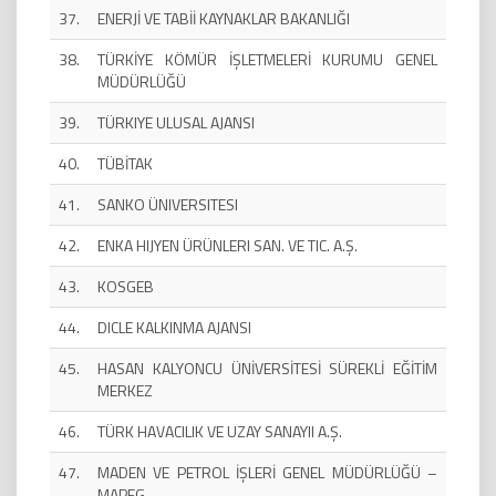
37.
ENERJİ VE TABİİ KAYNAKLAR BAKANLIĞI
38.
TÜRKİYE KÖMÜR İŞLETMELERİ KURUMU GENEL
MÜDÜRLÜĞÜ
39.
TÜRKIYE ULUSAL AJANSI
40.
TÜBİTAK
41.
SANKO ÜNIVERSITESI
42.
ENKA HIJYEN ÜRÜNLERI SAN. VE TIC. A.Ş.
43.
KOSGEB
44.
DICLE KALKINMA AJANSI
45.
HASAN KALYONCU ÜNİVERSİTESİ SÜREKLİ EĞİTİM
MERKEZ
46.
TÜRK HAVACILIK VE UZAY SANAYII A.Ş.
47.
MADEN VE PETROL İŞLERİ GENEL MÜDÜRLÜĞÜ –
MAPEG