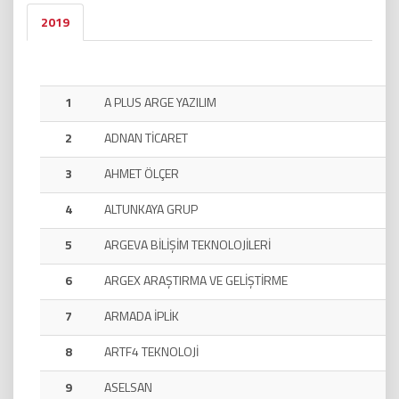
2019
1
A PLUS ARGE YAZILIM
2
ADNAN TİCARET
3
AHMET ÖLÇER
4
ALTUNKAYA GRUP
5
ARGEVA BİLİŞİM TEKNOLOJİLERİ
6
ARGEX ARAŞTIRMA VE GELİŞTİRME
7
ARMADA İPLİK
8
ARTF4 TEKNOLOJİ
9
ASELSAN