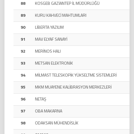
88
KOSGEB GAZİANTEP İL MÜDÜRLÜĞÜ
89
KURU KAHVECİ MAHTUMLARI
90
LİBERTA YAZILIM
91
MAV ELYAF SANAYİ
92
MERİNOS HALI
93
METSAN ELEKTRONİK
94
MİLMAST TELESKOPİK YÜKSELTME SİSTEMLERİ
95
MKM MUAYENE KALİBRASYON MERKEZLERİ
96
NETAŞ
97
OBA MAKARNA
98
ODAKSAN MÜHENDİSLİK