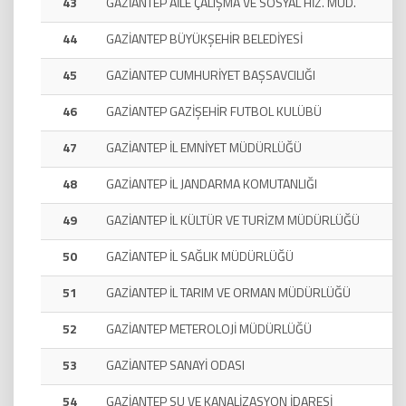
43
GAZİANTEP AİLE ÇALIŞMA VE SOSYAL HİZ. MÜD.
44
GAZİANTEP BÜYÜKŞEHİR BELEDİYESİ
45
GAZİANTEP CUMHURİYET BAŞSAVCILIĞI
46
GAZİANTEP GAZİŞEHİR FUTBOL KULÜBÜ
47
GAZİANTEP İL EMNİYET MÜDÜRLÜĞÜ
48
GAZİANTEP İL JANDARMA KOMUTANLIĞI
49
GAZİANTEP İL KÜLTÜR VE TURİZM MÜDÜRLÜĞÜ
50
GAZİANTEP İL SAĞLIK MÜDÜRLÜĞÜ
51
GAZİANTEP İL TARIM VE ORMAN MÜDÜRLÜĞÜ
52
GAZİANTEP METEROLOJİ MÜDÜRLÜĞÜ
53
GAZİANTEP SANAYİ ODASI
54
GAZİANTEP SU VE KANALİZASYON İDARESİ