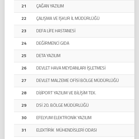
21
ÇAĞAN YAZILIM
22
ÇALIŞMA VE İŞKUR İL MÜDÜRLÜĞÜ
23
DEFA LİFE HASTANESİ
24
DEĞİRMENCİ GIDA
25
DETA YAZILIM
26
DEVLET HAVA MEYDANLARI İŞLETMESİ
27
DEVLET MALZEME OFİSİ BÖLGE MÜDÜRLÜĞÜ
28
DİJİPORT YAZILIM VE BİLİŞİM TEK.
29
DSİ 20. BÖLGE MÜDÜRLÜĞÜ
30
EFELYUM ELEKTRONİK YAZILIM
31
ELEKTİRİK MÜHENDİSLERİ ODASI