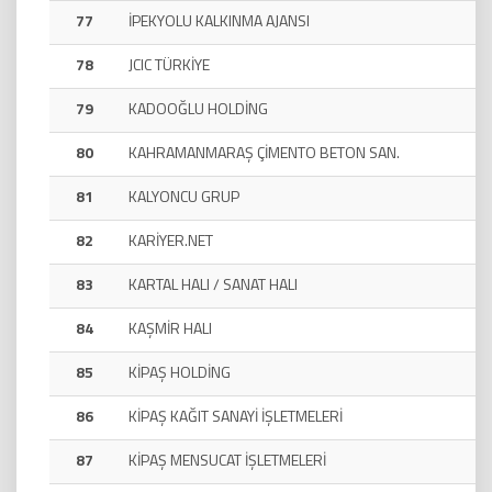
77
İPEKYOLU KALKINMA AJANSI
78
JCIC TÜRKİYE
79
KADOOĞLU HOLDİNG
80
KAHRAMANMARAŞ ÇİMENTO BETON SAN.
81
KALYONCU GRUP
82
KARİYER.NET
83
KARTAL HALI / SANAT HALI
84
KAŞMİR HALI
85
KİPAŞ HOLDİNG
86
KİPAŞ KAĞIT SANAYİ İŞLETMELERİ
87
KİPAŞ MENSUCAT İŞLETMELERİ