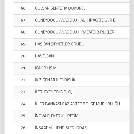
66
GÜLSAN SENTETİK DOKUMA
67
GÜNEYDOĞU ANADOLU HALI İHRACATÇILARI B.
68
GÜNEYDOĞU ANADOLU İHRACATÇI BİRLİKLERİ
69
HASKAN ŞİRKETLER GRUBU
70
HAVELSAN
71
İCAK BİLİŞİM
72
İKİZ GEN MÜHENDİSLİK
73
İLERLEYEN TEKNOLOJİ
74
İLLER BANKASI GAZİANTEP BÖLGE MÜDÜRLÜĞÜ
75
İNOVA ELEKTRİK ÜRETİM
76
İNŞAAT MÜHENDİSLERİ ODASI