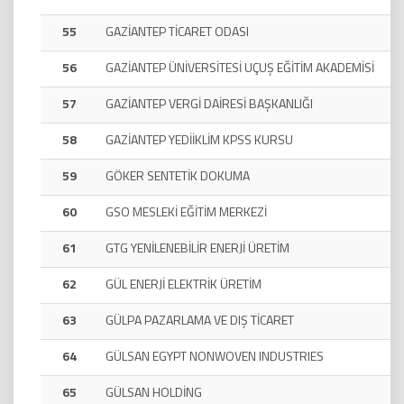
55
GAZİANTEP TİCARET ODASI
56
GAZİANTEP ÜNİVERSİTESİ UÇUŞ EĞİTİM AKADEMİSİ
57
GAZİANTEP VERGİ DAİRESİ BAŞKANLIĞI
58
GAZİANTEP YEDİİKLİM KPSS KURSU
59
GÖKER SENTETİK DOKUMA
60
GSO MESLEKİ EĞİTİM MERKEZİ
61
GTG YENİLENEBİLİR ENERJİ ÜRETİM
62
GÜL ENERJİ ELEKTRİK ÜRETİM
63
GÜLPA PAZARLAMA VE DIŞ TİCARET
64
GÜLSAN EGYPT NONWOVEN INDUSTRIES
65
GÜLSAN HOLDİNG