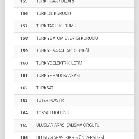
155
TÜRK HAVA YOLLARI
156
TÜRK DİL KURUMU
157
TÜRK TARİH KURUMU
158
TÜRKİYE ATOM ENERJİSİ KURUMU
159
TÜRKİYE SAKATLAR DERNEĞİ
160
TÜRKİYE ELEKTRİK İLETİM
161
TÜRKİYE HALK BANKASI
162
TÜRKSAT
163
TÜTER PLASTİK
164
TOSYALI HOLDİNG
165
ULUSLAR ARASI ÇALIŞMA ÖRGÜTÜ
166
ULUSLARARASI KIBRIS ÜNİVERSİTESİ