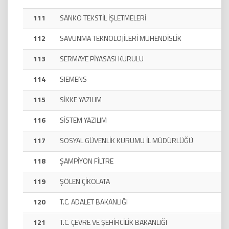
111
SANKO TEKSTİL İŞLETMELERİ
112
SAVUNMA TEKNOLOJİLERİ MÜHENDİSLİK
113
SERMAYE PİYASASI KURULU
114
SIEMENS
115
SİKKE YAZILIM
116
SİSTEM YAZILIM
117
SOSYAL GÜVENLİK KURUMU İL MÜDÜRLÜĞÜ
118
ŞAMPİYON FİLTRE
119
ŞÖLEN ÇİKOLATA
120
T.C. ADALET BAKANLIĞI
121
T.C. ÇEVRE VE ŞEHİRCİLİK BAKANLIĞI