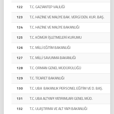
122
T.C. GAZİANTEP VALİLİĞİ
123
T.C. HAZİNE VE MALİYE BAK. VERGİ DEN. KUR. BAŞ.
124
T.C. HAZİNE VE MALİYE BAKANLIĞI
125
T.C. KÖMÜR İŞLETMELERİ KURUMU
126
T.C. MİLLİ EĞİTİM BAKANLIĞI
127
T.C. MİLLİ SAVUNMA BAKANLIĞI
128
T.C. ORMAN GENEL MÜDÜRÜLÜĞÜ
129
T.C. TİCARET BAKANLIĞI
130
T.C. UBA BAKANLIK PERSONEL EĞİTİM VE D. BAŞ.
131
T.C. UBA ALTYAPI YATIRIMLARI GENEL MÜD.
132
T.C. ULAŞTIRMA VE ALT YAPI BAKANLIĞI