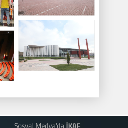
Sosyal Medya’da
İKAF