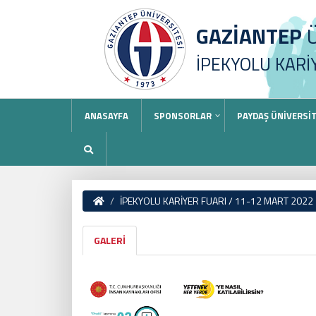
GAZİANTEP
Ü
İPEKYOLU KARİ
ANASAYFA
SPONSORLAR
PAYDAŞ ÜNİVERSİ
İPEKYOLU KARİYER FUARI / 11-12 MART 2022
GALERİ